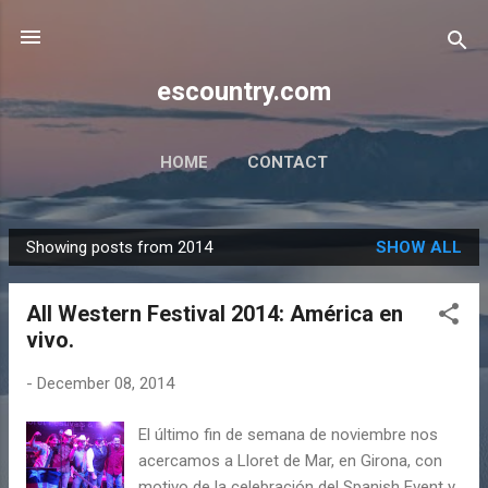
Skip to main content
escountry.com
HOME
CONTACT
Showing posts from 2014
SHOW ALL
P
o
All Western Festival 2014: América en
s
vivo.
t
s
-
December 08, 2014
El último fin de semana de noviembre nos
acercamos a Lloret de Mar, en Girona, con
motivo de la celebración del Spanish Event y