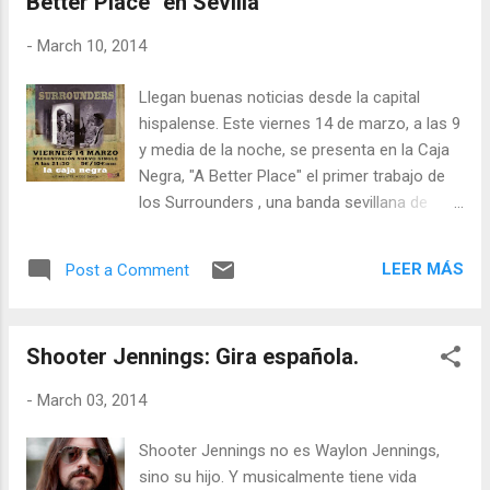
Better Place" en Sevilla
producido por Andy Gibson, steel guitar de la
banda de su buen amigo Hank III. Un viaje a
-
March 10, 2014
las raíces con su banda, los Outlaw Carnies,
junto con el el legendario truck driver Red
Llegan buenas noticias desde la capital
Simpson y Elisabeth Cook que reinterpreta
hispalense. Este viernes 14 de marzo, a las 9
los códigos musicales americanos y que
y media de la noche, se presenta en la Caja
actualiza la tradición de leyendas como
Negra, "A Better Place" el primer trabajo de
Johhny Cash, Waylon Jennings y Hank
los Surrounders , una banda sevillana de
Williams Sr. y Jr.. En "Back To The Camper"
bluegrass que ha pasado al siguiente nivel
vuelve por sus fueros outlaw mezclados
artístico: el de la composición y grabación
con 'punkabilly' marca de la casa, letras
LEER MÁS
Post a Comment
de sus propios temas. Ni que decir tiene que
vibrantes con la a...
desde la disolución de Blue Mountain, banda
liderada por Rafa Colmenarejo, el sur se nos
Shooter Jennings: Gira española.
había quedado un tanto huérfano de country.
Pero uno de sus miembros, Ramón Ramos,
-
March 03, 2014
banjo y guitarra ha contribuido a rescatar los
sonidos originales americanos y volcarlos
Shooter Jennings no es Waylon Jennings,
en una nueva experiencia musical. El
sino su hijo. Y musicalmente tiene vida