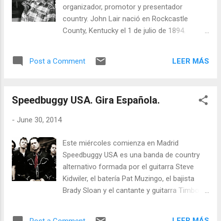
son, tal vez, el fallecimiento de George
organizador, promotor y presentador
Jones en 2013 y la retirada de George Strait
country. John Lair nació en Rockcastle
de las giras en 2014, los que nos hicieron
County, Kentucky el 1 de julio de 1894.
darnos cuenta de la asfixia y el desamparo
Comenzó su carrera musical
en el que se encontraba, a nivel cultural, la
compaginándola con un trabajo en una
música country como música popular
LEER MÁS
Post a Comment
compañía de seguros a finales de los años
contemporánea de raíces: aislada y recluida
20, desarrollando interés por la radio. Reunió
a nivel regional. Ya ...
a intérpretes de Kentucky como Red Foley o
Speedbuggy USA. Gira Española.
Carl & Harty en la WLS National Barn Dance
donde, además, fue empleado como
-
June 30, 2014
productor y realizaba diversas tareas.
Comenzó a coleccionar partituras musicales
Este miércoles comienza en Madrid
y se ganó una reputación como experto en
Speedbuggy USA es una banda de country
música folk. En 1937 fundó el Renfro Valley
alternativo formada por el guitarra Steve
Barn Dance en Ohio. Durante muchos años
Kidwiler, el batería Pat Muzingo, el bajista
rivalizó con el Grand Ole Opry y recibió la
Brady Sloan y el cantante y guitarra Timbo.
visita de grandes artistas de la época como
Una banda de carretera con el distintivo
Homer And Jethro o Old Joe Clark así como
sonido del American roots rock por bandera
artistas auspiciados por John Lair.
LEER MÁS
Post a Comment