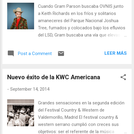
en la batería y el cajón flamenco y Jokin
Cuando Gram Parson buscaba OVNIS junto
Totorica, en la lap steel guitar y dobro, más
a Keith Richards en los fríos y solitarios
que el infierno, vivieron un cielo dulce de
amaneceres del Parque Nacional Joshua
críticas, entrevistas promocionales, shows y
Tree, fumados y colocados bajo los efluvios
premios: Mejor Videoclip con 'False Hearted
del LSD, Gram buscaba una vía que elevase
Lover (Indio)' en Cinemad 2012; una de las 6
su conciencia e integrase su alma en el
bandas revelación a nivel mundial según el
tránsito de la vida, buscaba un lugar donde
BBC Music Video Festival de 2013; número 2
LEER MÁS
Post a Comment
todo tuviera sentido, donde todo fluyera
de descargas de álbumes country en
libremente y en armonía con su vida y con
Amazon Francia, representantes hispanos
su música, buscaba inspiración, fluir en
en el ...
Nuevo éxito de la KWC Americana
armonía...
-
September 14, 2014
Grandes sensaciones en la segunda edición
del Festival Country & Western de
Valdemorillo, Madrid El festival country &
western serrano cumplió con creces sus
objetivos: ser el referente de la música