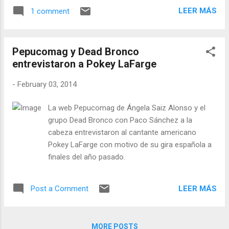
distantes como Australia, Nueva Zelanda,
LEER MÁS
1 comment
Sudáfrica... Pero tuvieron que venir una
simpática pareja de americanos, Judy
Clericuzio y Jack Jameson -Cañones y
Pepucomag y Dead Bronco
Mantequilla-, a principios de los años 70,
entrevistaron a Pokey LaFarge
para cantar música country en los
escenarios españoles de manera regular.
-
February 03, 2014
Desde entonces son muchos los artistas
hispanos que, en algún u otro momento, se
La web Pepucomag de Ángela Saiz Alonso y el
han acercado a nuestro género
grupo Dead Bronco con Paco Sánchez a la
experimentando, sumando y expresando su
cabeza entrevistaron al cantante americano
verdad con tres acordes.. Hendrik Röver es
Pokey LaFarge con motivo de su gira española a
uno de estos artistas que se ha integrado en
finales del año pasado.
ese poderoso y legendario círculo de la
música de raíces al que ya cantó la Carter
Family. Hendrik es el líder de la banda Los
LEER MÁS
Post a Comment
Deltonos, un trío de rock formado en 1986
en Muriedas, Cantabria, siendo su único
guitarrista, además de bajo ...
MORE POSTS