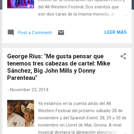
del All Western Festival. Dos eventos que
son dos caras de la misma moneda, al
celebrarse simultáneamente, y contar con
los mismos organizadores, Cities In Line,
LEER MÁS
Post a Comment
dirigida por George Rius -al que habíamos
tenido el placer de entrevistar previamente- y
Cati Torrella. Los dos eventos comparten el
George Rius: "Me gusta pensar que
hecho de celebrar clases y bailes pero la
tenemos tres cabezas de cartel: Mike
diferencia es que el All Western está volcado
Sánchez, Big John Mills y Donny
-salvo un par de actos-, en el llamado
Parenteau"
"Catalán Style" country y, en general en la
música country.
-
November 23, 2014
Ya estamos en la cuenta atrás del All
Western Festival del próximo sábado 28 de
noviembre y del Spanish Event, 28, 29 y 30 de
noviembre en Lloret de Mar, Girona. A nivel
musical destaca la alineación planetaria