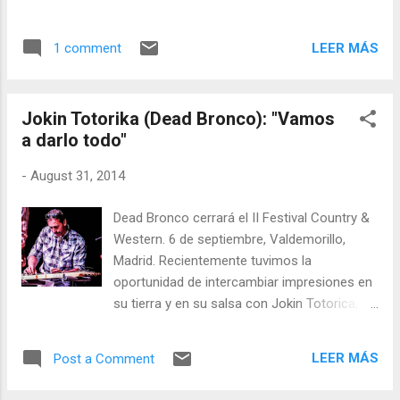
country en el centro de la península, en el
marco de una fiesta dedicada a la cultura
LEER MÁS
1 comment
country & western americana que volvemos
a calificar, un año más, de éxito.
Jokin Totorika (Dead Bronco): "Vamos
a darlo todo"
-
August 31, 2014
Dead Bronco cerrará el II Festival Country &
Western. 6 de septiembre, Valdemorillo,
Madrid. Recientemente tuvimos la
oportunidad de intercambiar impresiones en
su tierra y en su salsa con Jokin Totorica,
lap steel guitarrist de Dead Bronco y el
"ideólogo", creativo y promotor del grupo
LEER MÁS
Post a Comment
vasco que, tras su explosiva actuación en la
primera edición del Festival Country &