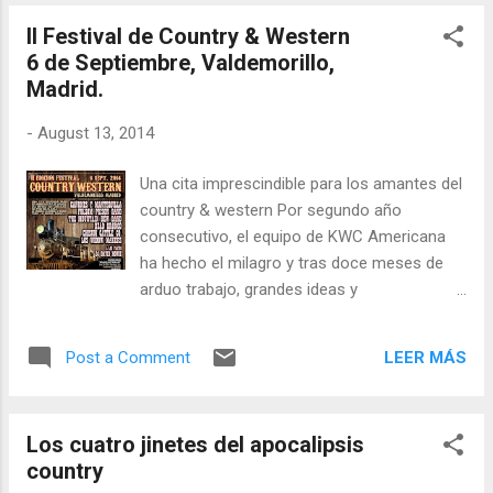
Western de Madrid que generó críticas muy
II Festival de Country & Western
positivas, vuelven a su segunda edición para
6 de Septiembre, Valdemorillo,
poner el broche de oro al mismo. Dead
Madrid.
Bronco fueron el grupo revelación country
del estado español en 2012. Y con su disco
-
August 13, 2014
de debut "In Hell" (2013) convulsionaron el
marchito panorama patrio de grupos y
Una cita imprescindible para los amantes del
artistas con repertorio original y en unos
country & western Por segundo año
pocos meses se posicionaron como la
consecutivo, el equipo de KWC Americana
vanguardia de la música americana de raíces
ha hecho el milagro y tras doce meses de
en nuestro país. El fenómeno Dead Bronco
arduo trabajo, grandes ideas y
fue creciendo vertiginosamente como una
colaboraciones ha organizado un segundo
bola de nieve, tanto que los propios
super festival dedicado a la música y cultura
componentes de la formación -Paco
LEER MÁS
Post a Comment
americana y country & western aún más
Sánchez vocalista y ...
ambicioso, más completo y en una
ubicación extraordinaria, en plena sierra de
Los cuatro jinetes del apocalipsis
Madrid, que invita a disfrutar de un día en el
country
campo fantástico a precios populares, niños