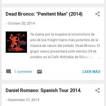
dance y baile llamado The Spanish Event.
Como es lógico en este artículo vamos a
Dead Bronco: "Penitent Man" (2014)
hablar del All American aunque
mencionaremos el Spanish Event que
-
October 20, 2014
también incluye line dance country. Ambos
eventos, a buen seguro atraerán a gran
Ya suena por la esquina la locomotora de
cantidad de fans country y/o line dancers a
uno de los freight trains más potentes de la
Lloret de Mar.
música de raíces del estado: Dead Bronco. El
grupo vasco presentará este viernes 24 de
octubre en el Café Antzokia de Bilbao su
nuevo y segundo álbum, “Penitent Man” (El
hombre penitente). La expectación es
LEER MÁS
1 comment
máxima para este gran evento que promete
armar mucho ruido. Los chicos de Dead
Bronco, Matt Horan (antes Paco Sánchez)
Daniel Romano: Spanish Tour 2014.
vocalista y líder de la banda en la guitarra
rítmica, Alain Llopart a la guitarra y al banjo,
-
September 21, 2014
Oscar Calleja en el contrabajo, Jokin Corral