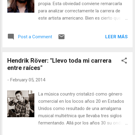
resultado es un CD editado por Happy Place
propia. Esta obviedad conviene remarcarla
Records que se puede descargar
para analizar correctamente la carrera de
gratuitamente desde
este artista americano. Bien es cierto que
surrounders.bandcamp.com y que también
Shooter en su niñez convivió con los más
tiene formato en vinilo del single.
afamados personajes del country: Willie
LEER MÁS
Post a Comment
Nelson, Johnny Cash, Kris Kristofferson...
Pero artísticamente ha puesto millas por
medio. No es como Marty Haggard, de quien
Hendrik Röver: "Llevo toda mi carrera
W.C. Edgar decía que, a veces, sonaba más
entre raíces"
Haggard que el propio Merle. Ni tampoco es
Lukas Nelson, el joven hijo de Willie que lleva
-
February 05, 2014
una carrera apacible dentro del mundo del
Americana y acurrucado, por momentos,
La música country cristalizó como género
bajo la larga sombra de la leyenda texana.
comercial en los locos años 20 en Estados
Unidos como resultado de una amalgama
musical multiétnica que llevaba tres siglos
fermentando. Allá por los años 30 su onda
expansiva había llegado a países tan