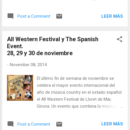
entre el rockero clásico Mike Sánchez, el
country texano y la guitarra de Big John Mills,
LEER MÁS
Post a Comment
el country contemporáneo canadiense y el
fiddle de Donny Parenteau, el country blues
de Texas Martha, y el arte y la simpatía de
All Western Festival y The Spanish
nuestros country legends Cañones y
Event.
Mantequilla en el All Western; junto con el
28, 29 y 30 de noviembre
buen hacer y la profesionalidad del catalán
Alex T. abriendo el Spanish Event este
-
November 08, 2014
viernes.
El último fin de semana de noviembre se
celebra el mayor evento internacional del
año de música country en el estado español
el All Western Festival de Lloret de Mar,
Girona. Un evento que combina la música
country con el line dance mayormente del
llamado "Catalán Style" y que coincide en el
LEER MÁS
Post a Comment
tiempo con otro evento dedicado al line