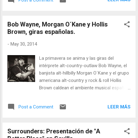
que mezcla country, rockabilly de rodeo,
rock, punk, truck driving country... De la
música de este grupo de alto octanaje habla
Bob Wayne, Morgan O´Kane y Hollis
el propio Timbo -compositor y líder de la
Brown, giras españolas.
banda-: " Es la música de la clase
trabajadora, y ese es exactamente el tipo de
-
May 30, 2014
canciones que hacemos. Canciones sobre
trabajos duros, que hablan de bebida y de
La primavera se anima y las giras del
amor. Historias reales sobre gente real; algo
intérprete alt-country-outlaw Bob Wayne, el
que parece faltar en la música Country en la
banjista alt-hillbilly Morgan O´Kane y el grupo
actualidad. He trabajado duro toda mi vida y
americana alt-country y rock & roll Hollis
conozco estas historias porque me han
Brown caldean el ambiente musical español.
sucedido a mí" .
BOB WAYNE & the Outlaw Carnies "Bob
Wayne es el Kris Kristofferson de nuestra
LEER MÁS
Post a Comment
generación" (Hank Williams III) Bob Wayne
presenta estos días en nuestro país "Back
ToThe Camper", su tercer álbum para People
Surrounders: Presentación de "A
Like You Records, grabado en la Music City y