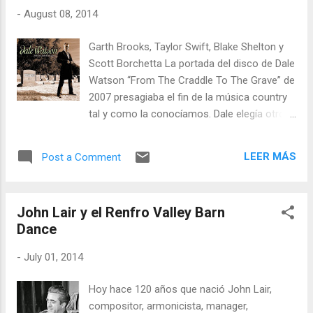
gratis.
-
August 08, 2014
Garth Brooks, Taylor Swift, Blake Shelton y
Scott Borchetta La portada del disco de Dale
Watson “From The Craddle To The Grave” de
2007 presagiaba el fin de la música country
tal y como la conocíamos. Dale elegía otros
derroteros: abandonar el barco Country y
lanzarse a la aventura de crear un género
LEER MÁS
Post a Comment
musical diferente, Ameripolitan, que ya
cuenta con una asociación y unos premios
que son, esencialmente, música country de
John Lair y el Renfro Valley Barn
raíces. Podemos elegir muchas fechas para
Dance
la defunción de la música country en los
circuitos comerciales copados por el bro-
-
July 01, 2014
contry y el nashpop, donde menos del 5% de
la música se puede considerar country
Hoy hace 120 años que nació John Lair,
contemporánea, siendo indulgentes. Pero
compositor, armonicista, manager,