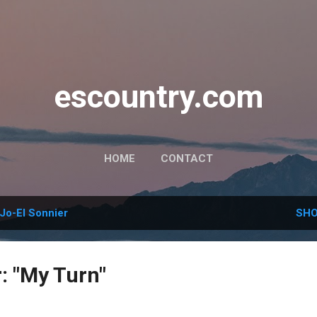
Skip to main content
escountry.com
HOME
CONTACT
Jo-El Sonnier
SHO
: "My Turn"