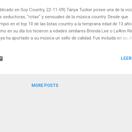
blicado en Soy Country, 22-11-09) Tanya Tucker posee una de la vo
 seductoras, "rotas" y sensuales de la música country. Desde que
umpió en el top 10 de las listas country a la temprana edad de 13 añ
mo en su día los hicieron a edades similares Brenda Lee o LeAnn Ri
ya ha aportado a su música un sello de calidad. Fue incluida en su d
movimiento outlaw junto con Willie , Waylon o David Alan Coe. Posee
mmy, dos premios de la CMA y dos de la ACM, 3 premios CMT, 10
LEER
eros uno y 41 temas en el top 10. Obviamente la juventud pasó y c
nas 50 años, tiene más de 35 años de carretera y una turbulenta vid
sonal marcada por las drogas, los malos tratos y los affaires amor
 de los más sonados y tormentosos con Glenn Campbell . Todo lo 
MORE POSTS
ne que imprimir carácter obligatoriamente. Por eso, tal vez ahora Ta
nsa que le llegó la hora y el pasado mes de junio publicó: "My Turn" e
vo sello discográfico...