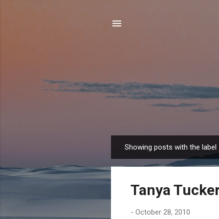
Showing posts with the label
P
o
s
Tanya Tucker
t
s
-
October 28, 2010