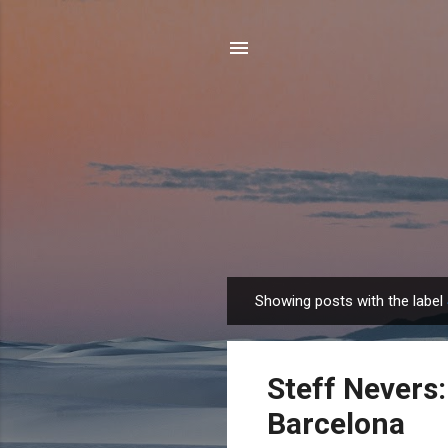
Showing posts with the label
P
o
s
Steff Nevers:
t
s
Barcelona