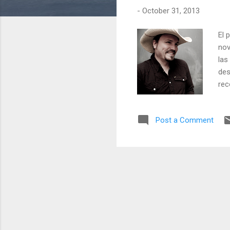
-
October 31, 2013
El 
nov
las
des
rec
Post a Comment