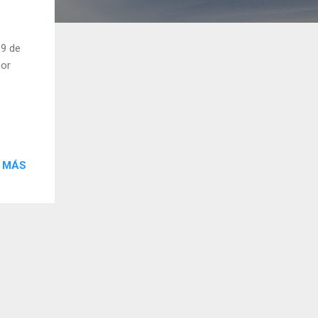
 9 de
por
 MÁS