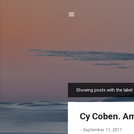
Showing posts with the label
P
o
s
Cy Coben. Am
t
s
-
September 11, 2011