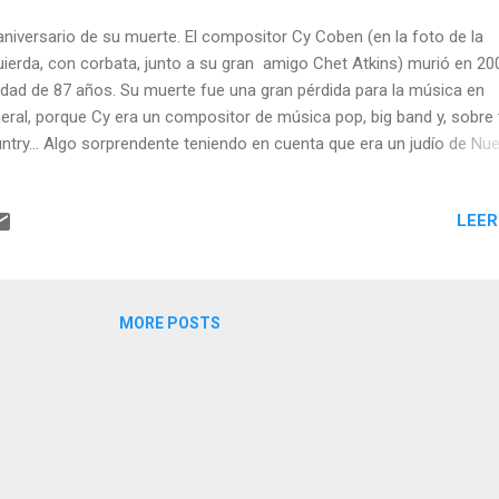
aniversario de su muerte. El compositor Cy Coben (en la foto de la
uierda, con corbata, junto a su gran amigo Chet Atkins) murió en 20
edad de 87 años. Su muerte fue una gran pérdida para la música en
eral, porque Cy era un compositor de música pop, big band y, sobre 
ntry... Algo sorprendente teniendo en cuenta que era un judío de Nu
sey, que comenzó su carrera musical en la América segregada de lo
Coben era el pequeños de seis hermanos, hijo de un vendedor de q
LEER
ablecido en Jersey City. Las únicas cosas que le gustaban del coleg
n jugar al tenis y tocar la trompeta y tras graduarse fue a una acad
al de música intentó tocar en diversas bandas, pero una vez que
enzó a componer sus canciones dejó la interpretación y nunca volv
MORE POSTS
a. Sirvió en la marina en un destructor destinado al Pacífico durante l
unda Guerra Mundial, desde 1942 a 1946. Un año más tarde conoció
rley Nagle en una cita a c...