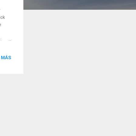
y
ock
e
lo
 MÁS