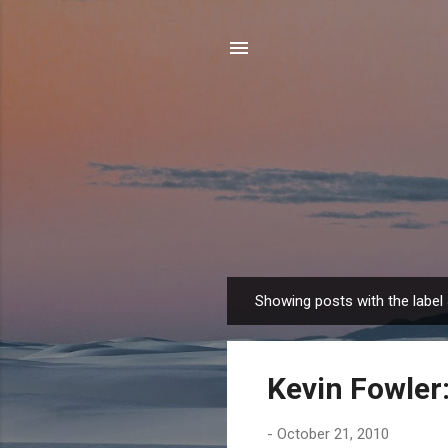
Showing posts with the label
P
o
s
Kevin Fowler:
t
s
-
October 21, 2010