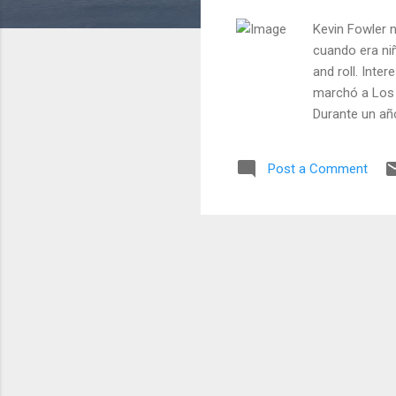
Kevin Fowler n
cuando era ni
and roll. Inte
marchó a Los 
Durante un año
cual volvió a 
Post a Comment