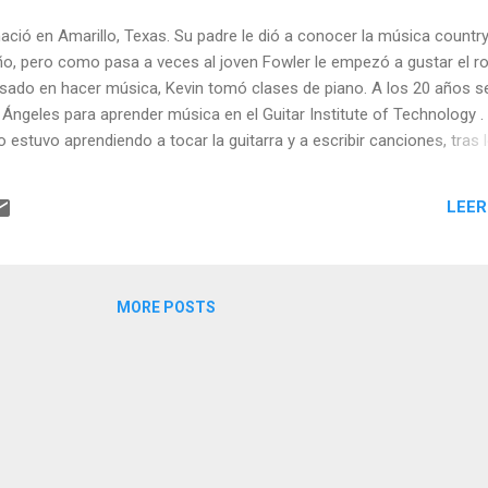
ació en Amarillo, Texas. Su padre le dió a conocer la música countr
ño, pero como pasa a veces al joven Fowler le empezó a gustar el r
resado en hacer música, Kevin tomó clases de piano. A los 20 años s
Ángeles para aprender música en el Guitar Institute of Technology .
 estuvo aprendiendo a tocar la guitarra y a escribir canciones, tras 
Texas y se instaló en el centro de la movida musical texana, Austin.
LEER
MORE POSTS