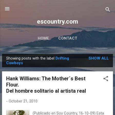
Skip to main content
escountry.com
HOME
CONTACT
Showing posts with the label
Drifting
SHOW ALL
P
Cowboys
o
s
Hank Williams: The Mother´s Best
t
Flour.
s
Del hombre solitario al artista real
-
October 21, 2010
(Publicado en Soy Country, 16-10-09) Esta