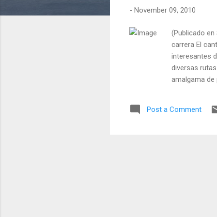
-
November 09, 2010
(Publicado en
carrera El can
interesantes d
diversas rutas
amalgama de p
musicológico 
ampliamente e
Post a Comment