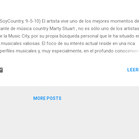
 SoyCountry, 9-5-10) El artista vive uno de los mejores momentos d
tante de música country Marty Stuart , no es sólo uno de los artist
e la Music City, por su propia búsqueda personal que le ha situado e
 musicales valiosas. El foco de su interés actual reside en una rica
erfiles musicales y, muy especialmente, en el profundo conocimien
y en la impronta que acumula Marty en música country y que demue
n cada intervención que realiza.
LEER
MORE POSTS