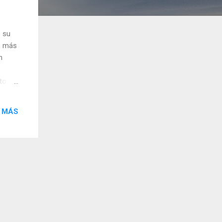
e su
as más
n
to
stra
 MÁS