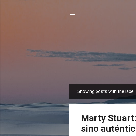
Showing posts with the label
P
o
s
Marty Stuart:
t
s
sino auténtic